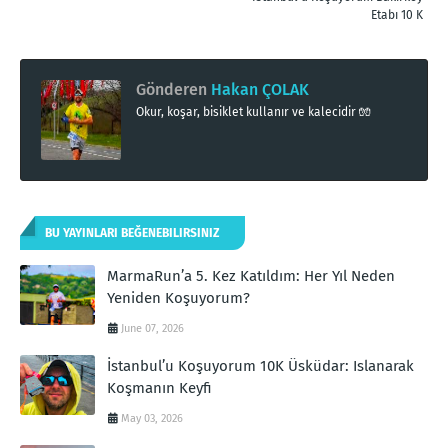
Etabı 10 K
Gönderen
Hakan ÇOLAK
Okur, koşar, bisiklet kullanır ve kalecidir 🧤
BU YAYINLARI BEĞENEBILIRSINIZ
MarmaRun’a 5. Kez Katıldım: Her Yıl Neden
Yeniden Koşuyorum?
June 07, 2026
İstanbul’u Koşuyorum 10K Üsküdar: Islanarak
Koşmanın Keyfi
May 03, 2026