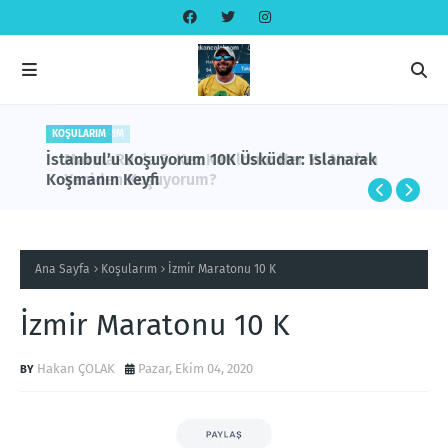
KOŞULARIM
KOŞULARIM
İstanbul’u Koşuyorum 10K Üsküdar: Islanarak
MarmaRun’a 5. Kez Katıldım: Her Yıl Neden
Koşmanın Keyfi
Yeniden Koşuyorum?
Ana Sayfa
Koşularım
İzmir Maratonu 10 K
İzmir Maratonu 10 K
Hakan ÇOLAK
Pazar, Ekim 04, 2020