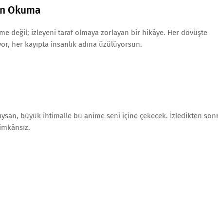
dan Okuma
e değil; izleyeni taraf olmaya zorlayan bir hikâye. Her dövüşte
ıyor, her kayıpta insanlık adına üzülüyorsun.
ysan, büyük ihtimalle bu anime seni içine çekecek. İzledikten son
imkânsız.