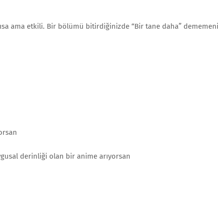
 kısa ama etkili. Bir bölümü bitirdiğinizde “Bir tane daha” dememen
yorsan
usal derinliği olan bir anime arıyorsan