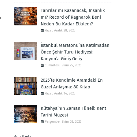
Tanrılar mı Kazanacak, İnsanlık
mı? Record of Ragnarok Beni
n
Neden Bu Kadar Etkiledi?
Pazar, Aralık 28, 2025
İstanbul Maratonu’na Katılmadan
Önce Şehir Turu Hediyesi:
Kanyon’a Gidiş Geliş
Cumartesi, Ekim 25, 2025
2025’te Kendimle Aramdaki En
Güzel Anlaşma: 80 Kitap
Pazar, Aralık 14, 2025
Kütahya’nın Zaman Tüneli: Kent
Tarihi Müzesi
Perşembe, Ekim 02, 2025
Ana Sayfa