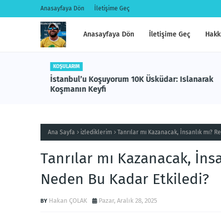
Anasayfaya Dön
İletişime Geç
Anasayfaya Dön
İletişime Geç
Hakk
KOŞULARIM
den
İstanbul’u Koşuyorum 10K Üsküdar: Islanarak
Koşmanın Keyfi
Ana Sayfa
izlediklerim
Tanrılar mı Kazanacak, İnsanlık mı? R
Tanrılar mı Kazanacak, İns
Neden Bu Kadar Etkiledi?
Hakan ÇOLAK
Pazar, Aralık 28, 2025