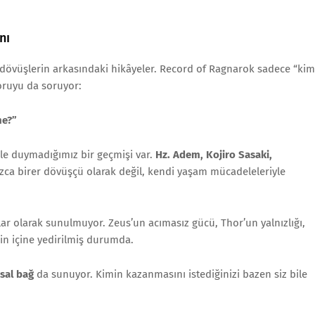
nı
, dövüşlerin arkasındaki hikâyeler. Record of Ragnarok sadece “kim
ruyu da soruyor:
ne?”
bile duymadığımız bir geçmişi var.
Hz. Adem, Kojiro Sasaki,
nızca birer dövüşçü olarak değil, kendi yaşam mücadeleleriyle
ıklar olarak sunulmuyor. Zeus’un acımasız gücü, Thor’un yalnızlığı,
in içine yedirilmiş durumda.
sal bağ
da sunuyor. Kimin kazanmasını istediğinizi bazen siz bile