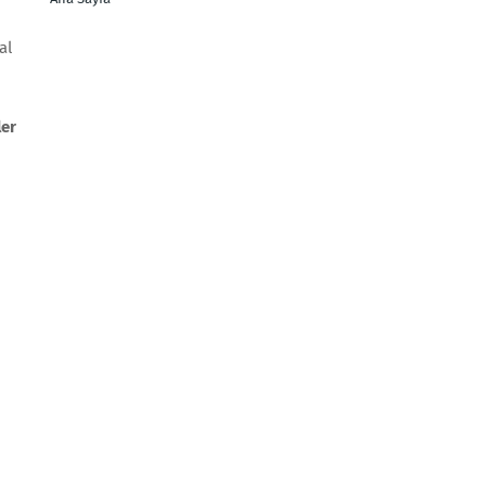
al
ler