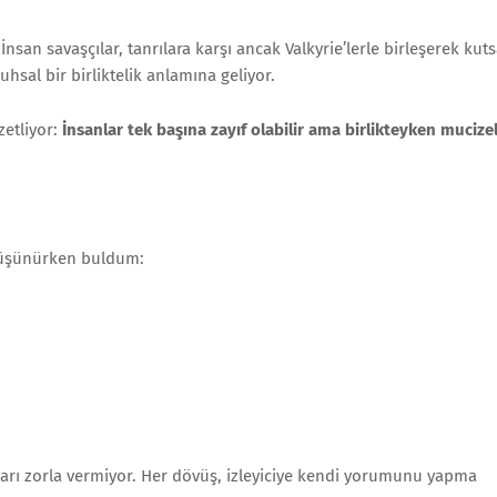
 İnsan savaşçılar, tanrılara karşı ancak Valkyrie’lerle birleşerek kuts
ruhsal bir birliktelik anlamına geliyor.
zetliyor:
İnsanlar tek başına zayıf olabilir ama birlikteyken mucize
 düşünürken buldum:
ları zorla vermiyor. Her dövüş, izleyiciye kendi yorumunu yapma