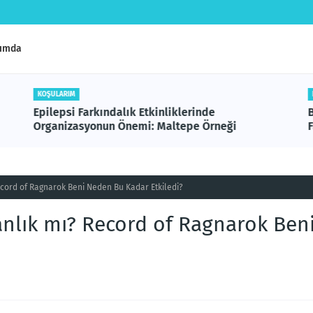
ımda
KOŞULARIM
Epilepsi Farkındalık Etkinliklerinde
Organizasyonun Önemi: Maltepe Örneği
ecord of Ragnarok Beni Neden Bu Kadar Etkiledi?
anlık mı? Record of Ragnarok Ben