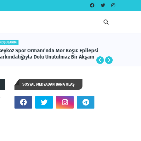
KOŞULARIM
IZLEDIKLERI
Beykoz Spor Ormanı’nda Mor Koşu: Epilepsi
Bir Etik
Farkındalığıyla Dolu Unutulmaz Bir Akşam
Değiştir
SOSYAL MEDYADAN BANA ULAŞ
i