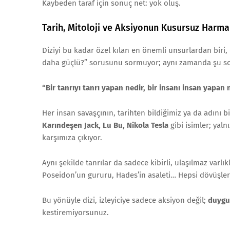
Kaybeden taraf için sonuç net: yok oluş.
Tarih, Mitoloji ve Aksiyonun Kusursuz Harma
Diziyi bu kadar özel kılan en önemli unsurlardan biri
daha güçlü?” sorusunu sormuyor; aynı zamanda şu so
“Bir tanrıyı tanrı yapan nedir, bir insanı insan yapan 
Her insan savaşçının, tarihten bildiğimiz ya da adını 
Karındeşen Jack, Lu Bu, Nikola Tesla
gibi isimler; yal
karşımıza çıkıyor.
Aynı şekilde tanrılar da sadece kibirli, ulaşılmaz varl
Poseidon’un gururu, Hades’in asaleti… Hepsi dövüşler
Bu yönüyle dizi, izleyiciye sadece aksiyon değil;
duygu
kestiremiyorsunuz.