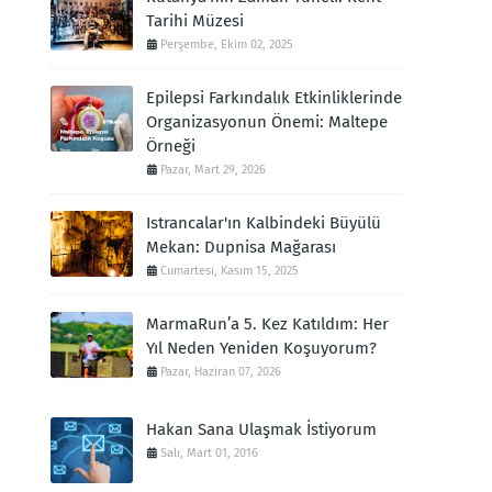
Tarihi Müzesi
Perşembe, Ekim 02, 2025
Epilepsi Farkındalık Etkinliklerinde
Organizasyonun Önemi: Maltepe
Örneği
Pazar, Mart 29, 2026
Istrancalar'ın Kalbindeki Büyülü
Mekan: Dupnisa Mağarası
Cumartesi, Kasım 15, 2025
MarmaRun’a 5. Kez Katıldım: Her
Yıl Neden Yeniden Koşuyorum?
Pazar, Haziran 07, 2026
Hakan Sana Ulaşmak İstiyorum
Salı, Mart 01, 2016