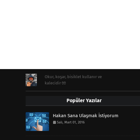
Okur, koşar, bisiklet kullanır ve
kalecidir 🧤
Popüler Yazılar
Hakan Sana Ulaşmak İstiyorum
Salı, Mart 01, 2016