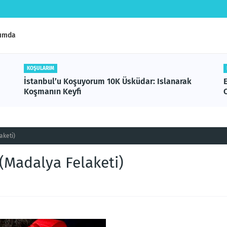
ımda
KOŞULARIM
lanarak
Epilepsi Farkındalık Etkinliklerinde
Organizasyonun Önemi: Maltepe Örneği
aketi)
Madalya Felaketi)