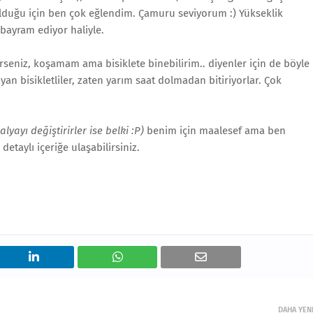
olduğu için ben çok eğlendim. Çamuru seviyorum :) Yükseklik
 bayram ediyor haliyle.
erseniz, koşamam ama bisiklete binebilirim.. diyenler için de böyle
an bisikletliler, zaten yarım saat dolmadan bitiriyorlar. Çok
lyayı değiştirirler ise belki :P)
benim için maalesef ama ben
detaylı içeriğe ulaşabilirsiniz.
DAHA YEN