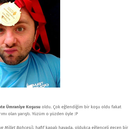
ate Ümraniye Koşusu
oldu. Çok eğlendiğim bir koşu oldu fakat
ımı olan yarıştı. Yüzüm o yüzden öyle :P
e Millet Bahçesi),
hafif kapalı havada, oldukça eğlenceli geçen bir