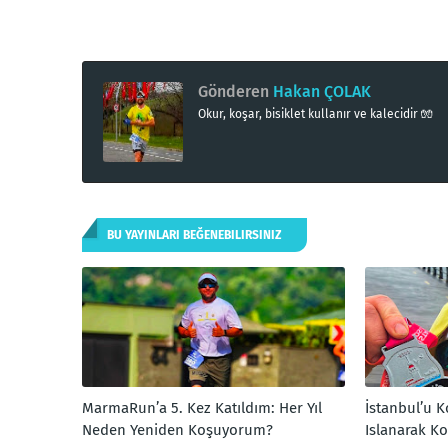
Gönderen
Hakan ÇOLAK
Okur, koşar, bisiklet kullanır ve kalecidir 🧤
BU YAYINLARI BEĞENEBILIRSINIZ
MarmaRun’a 5. Kez Katıldım: Her Yıl
İstanbul’u 
Neden Yeniden Koşuyorum?
Islanarak K