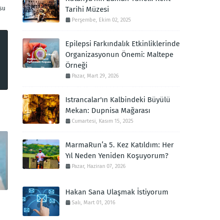
su
Tarihi Müzesi
Perşembe, Ekim 02, 2025
Epilepsi Farkındalık Etkinliklerinde
Organizasyonun Önemi: Maltepe
Örneği
Pazar, Mart 29, 2026
Istrancalar'ın Kalbindeki Büyülü
Mekan: Dupnisa Mağarası
Cumartesi, Kasım 15, 2025
MarmaRun’a 5. Kez Katıldım: Her
Yıl Neden Yeniden Koşuyorum?
Pazar, Haziran 07, 2026
Hakan Sana Ulaşmak İstiyorum
Salı, Mart 01, 2016