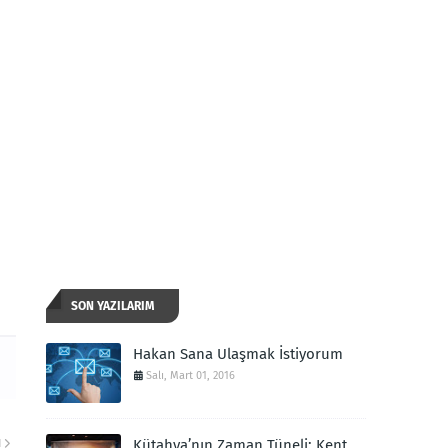
SON YAZILARIM
Hakan Sana Ulaşmak İstiyorum
Salı, Mart 01, 2016
Kütahya’nın Zaman Tüneli: Kent
I