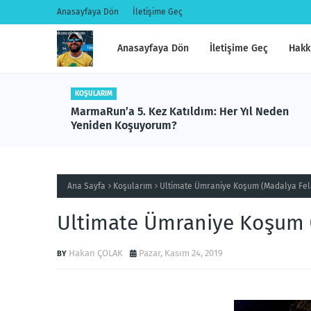
Anasayfaya Dön
İletişime Geç
Anasayfaya Dön
İletişime Geç
Hakk
KOŞULARIM
er Yıl Neden
İstanbul’u Koşuyorum 10K Üsküdar: Is
Koşmanın Keyfi
Ana Sayfa
Koşularım
Ultimate Ümraniye Koşum (Madalya Fel
Ultimate Ümraniye Koşum (
Hakan ÇOLAK
Pazar, Kasım 24, 2019