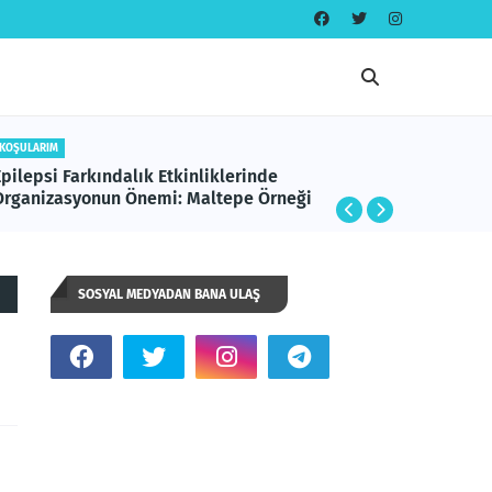
KOŞULARIM
Beykoz Spor Ormanı’nda Mor Koşu: Epilepsi
Farkındalığıyla Dolu Unutulmaz Bir Akşam
SOSYAL MEDYADAN BANA ULAŞ