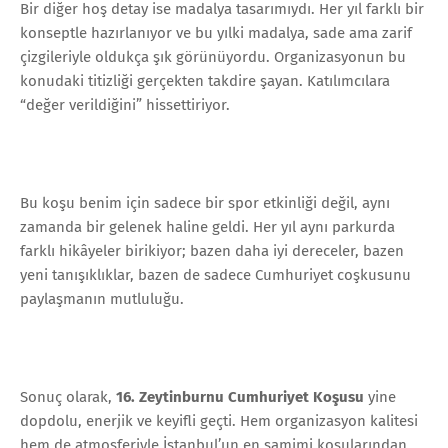
Bir diğer hoş detay ise madalya tasarımıydı. Her yıl farklı bir
konseptle hazırlanıyor ve bu yılki madalya, sade ama zarif
çizgileriyle oldukça şık görünüyordu. Organizasyonun bu
konudaki titizliği gerçekten takdire şayan. Katılımcılara
“değer verildiğini” hissettiriyor.
Bu koşu benim için sadece bir spor etkinliği değil, aynı
zamanda bir gelenek haline geldi. Her yıl aynı parkurda
farklı hikâyeler birikiyor; bazen daha iyi dereceler, bazen
yeni tanışıklıklar, bazen de sadece Cumhuriyet coşkusunu
paylaşmanın mutluluğu.
Sonuç olarak,
16. Zeytinburnu Cumhuriyet Koşusu
yine
dopdolu, enerjik ve keyifli geçti. Hem organizasyon kalitesi
hem de atmosferiyle İstanbul’un en samimi koşularından