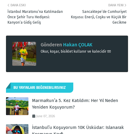
DAHA ESKI
DAHA YENI
İstanbul Maratonu’na Katılmadan
Sancaktepe’de Cumhuriyet
Önce Şehir Turu Hediyesi:
Koşusu: Enerji, Coşku ve Küçük Bir
Kanyon’a Gidiş Geliş
Gecikme
Gönderen
Hakan ÇOLAK
Okur, koşar, bisiklet kullanır ve kalecidir 🧤
BU YAYINLARI BEĞENEBILIRSINIZ
MarmaRun’a 5. Kez Katıldım: Her Yıl Neden
Yeniden Koşuyorum?
June 07, 2026
İstanbul’u Koşuyorum 10K Üsküdar: Islanarak
Koşmanın Keyfi