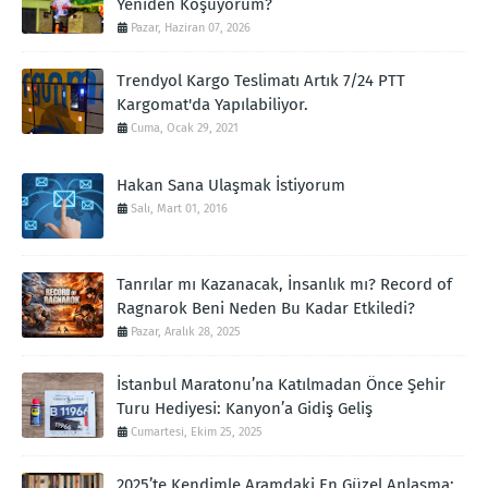
Yeniden Koşuyorum?
Pazar, Haziran 07, 2026
Trendyol Kargo Teslimatı Artık 7/24 PTT
Kargomat'da Yapılabiliyor.
Cuma, Ocak 29, 2021
Hakan Sana Ulaşmak İstiyorum
Salı, Mart 01, 2016
Tanrılar mı Kazanacak, İnsanlık mı? Record of
Ragnarok Beni Neden Bu Kadar Etkiledi?
Pazar, Aralık 28, 2025
İstanbul Maratonu’na Katılmadan Önce Şehir
Turu Hediyesi: Kanyon’a Gidiş Geliş
Cumartesi, Ekim 25, 2025
2025’te Kendimle Aramdaki En Güzel Anlaşma: