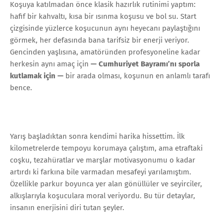
Koşuya katılmadan önce klasik hazırlık rutinimi yaptım:
hafif bir kahvaltı, kısa bir ısınma koşusu ve bol su. Start
çizgisinde yüzlerce koşucunun aynı heyecanı paylaştığını
görmek, her defasında bana tarifsiz bir enerji veriyor.
Gencinden yaşlısına, amatöründen profesyoneline kadar
herkesin aynı amaç için
— Cumhuriyet Bayramı’nı sporla
kutlamak için —
bir arada olması, koşunun en anlamlı tarafı
bence.
Yarış başladıktan sonra kendimi harika hissettim. İlk
kilometrelerde tempoyu korumaya çalıştım, ama etraftaki
coşku, tezahüratlar ve marşlar motivasyonumu o kadar
artırdı ki farkına bile varmadan mesafeyi yarılamıştım.
Özellikle parkur boyunca yer alan gönüllüler ve seyirciler,
alkışlarıyla koşuculara moral veriyordu. Bu tür detaylar,
insanın enerjisini diri tutan şeyler.