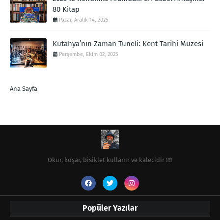
80 Kitap
Pazar, Aralık 14, 2025
Kütahya’nın Zaman Tüneli: Kent Tarihi Müzesi
Perşembe, Ekim 02, 2025
Ana Sayfa
Okur, koşar, bisiklet kullanır ve kalecidir 🧤
Popüler Yazılar